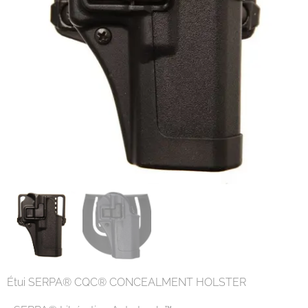
Étui SERPA® CQC® CONCEALMENT HOLSTER