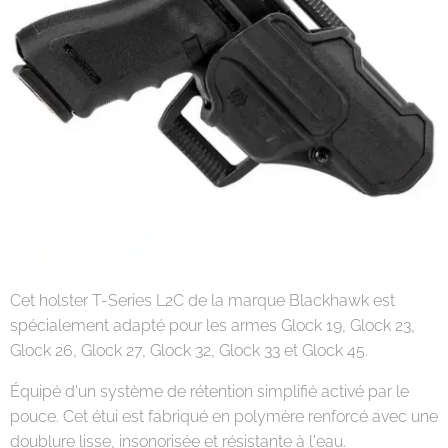
Cet holster T-Series L2C de la marque Blackhawk est
spécialement adapté pour les armes Glock 19, Glock 23,
Glock 26, Glock 27, Glock 32, Glock 33 et Glock 45.
Équipé d'un système de rétention simplifié activé par le
pouce. Cet étui est fabriqué en polymère renforcé avec une
doublure lisse, insonorisée et résistante à l'eau.