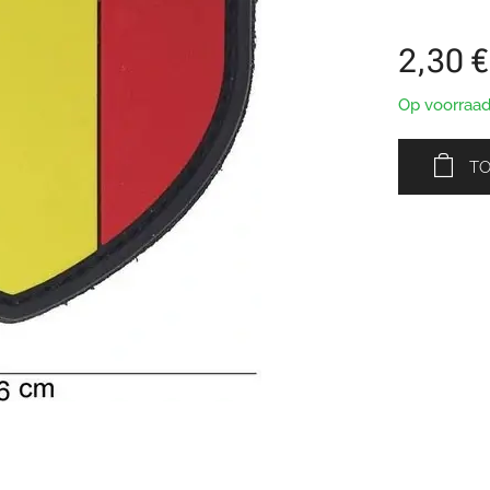
2,30
€
Op voorraa
T