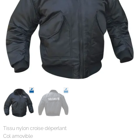
Tissu nylon croise déperlant
Col amovible