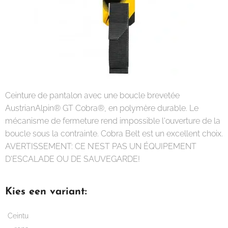
Ceinture de pantalon avec une boucle brevetée
AustrianAlpin® GT Cobra®, en polymère durable. Le
mécanisme de fermeture rend impossible l'ouverture de la
boucle sous la contrainte. Cobra Belt est un excellent choix.
AVERTISSEMENT: CE N’EST PAS UN ÉQUIPEMENT
D'ESCALADE OU DE SAUVEGARDE!
Kies een variant:
Ceintu