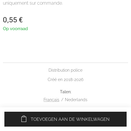
uniquement sur commande.
0,55
€
Op voorraad
Distribution police
Créé en 2018-2026
Talen
Français
Nederlands
TOEVOEGEN AAN DE WINKELWAGEN