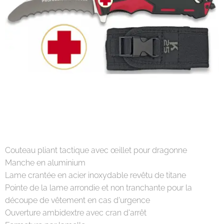
Couteau pliant tactique avec œillet pour dragonne
Manche en aluminium
Lame crantée en acier inoxydable revêtu de titane
Pointe de la lame arrondie et non tranchante pour la
découpe de vêtement en cas d'urgence
Ouverture ambidextre avec cran d'arrêt