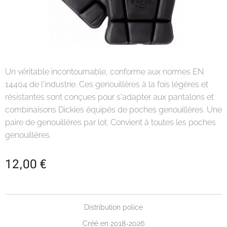
Un véritable incontournable, conforme aux normes EN
14404 de l'industrie. Ces genouillères à la fois légères et
résistantes sont conçues pour s'adapter aux pantalons et
combinaisons Dickies équipés de poches genouillères. Une
paire de genouillères par lot. Convient à toutes les poches
genouillères.
12,00
€
Distribution police
Créé en 2018-2026