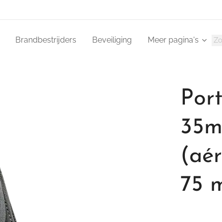
Brandbestrijders
Beveiliging
Meer pagina's
Por
35m
(aé
75 m