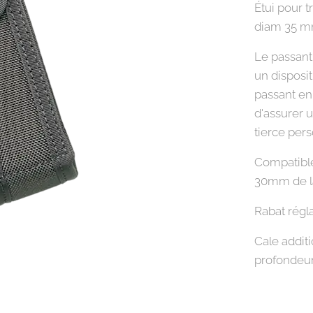
Étui pour t
diam 35 m
Le passant
un disposit
passant en
d'assurer u
tierce per
Compatibl
30mm de l
Rabat régl
Cale additi
profondeur 