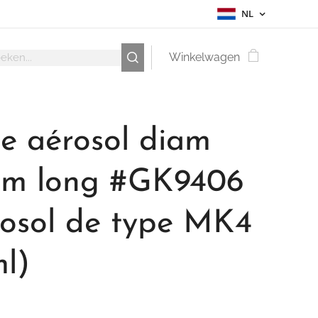
NL
Winkelwagen
te aérosol diam
m long #GK9406
rosol de type MK4
l)