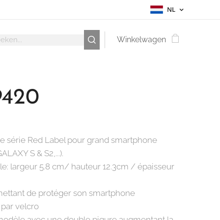
NL
Winkelwagen
420
e série Red Label pour grand smartphone
LAXY S & S2,...).
le: largeur 5.8 cm/ hauteur 12.3cm / épaisseur
ettant de protéger son smartphone
par velcro
odèle avec une double piqure augmentant la