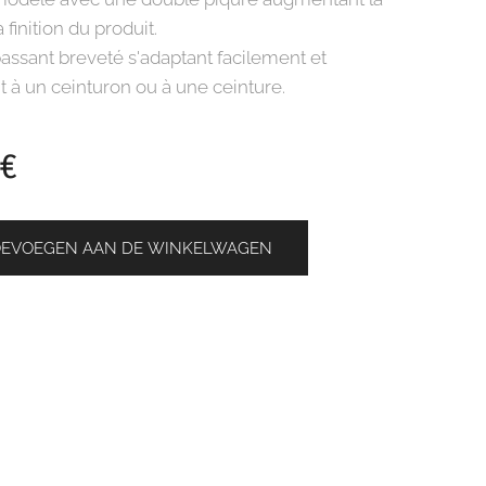
a finition du produit.
ssant breveté s'adaptant facilement et
 à un ceinturon ou à une ceinture.
€
OEVOEGEN AAN DE WINKELWAGEN