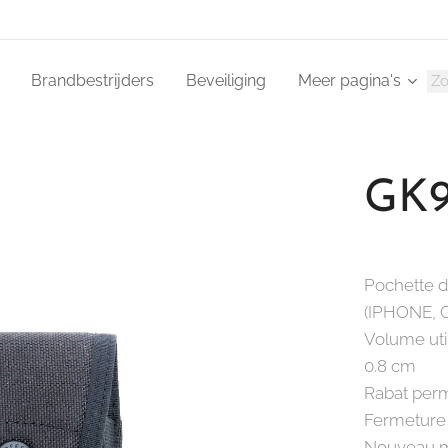
Brandbestrijders
Beveiliging
Meer pagina's
GK9
Pochette d
(IPHONE, GA
Volume uti
0.8 cm
Rabat perm
Fermeture 
Nouveau m