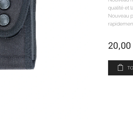
qualité et l
Nouveau pa
rapidement
20,00
T