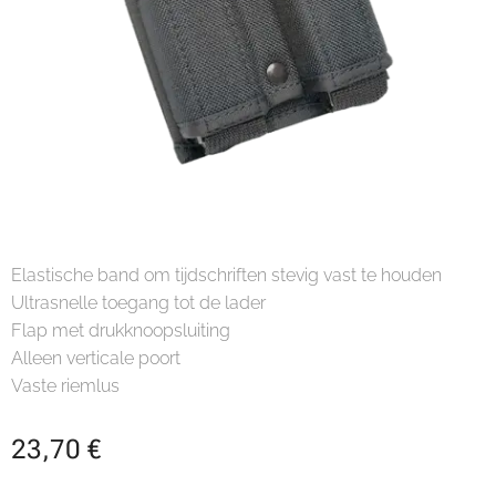
Elastische band om tijdschriften stevig vast te houden
Ultrasnelle toegang tot de lader
Flap met drukknoopsluiting
Alleen verticale poort
Vaste riemlus
23,70
€