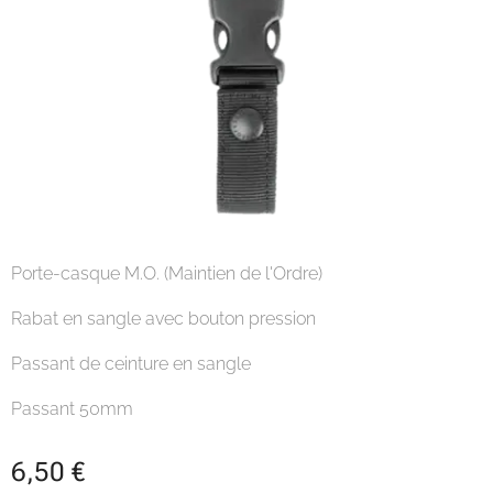
Porte-casque M.O. (Maintien de l'Ordre)
Rabat en sangle avec bouton pression
Passant de ceinture en sangle
Passant 50mm
6,50
€