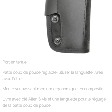
Port en tenue
Patte coup de pouce réglable (utiliser la languette livrée
avec l'étui)
Monté sur passant médium ergonomique en composite
Livré avec clé Allen & vis et une languette pour le réglage
de la patte coup de pouce