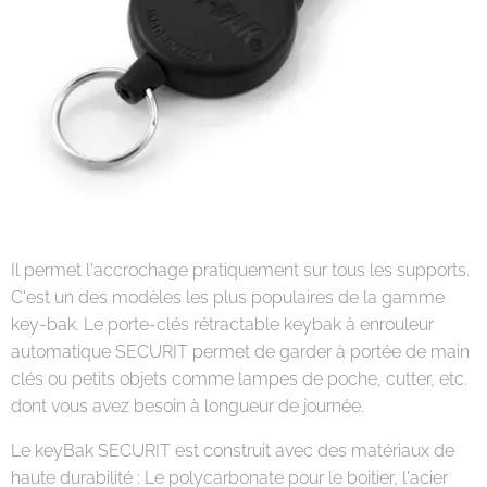
Il permet l'accrochage pratiquement sur tous les supports.
C'est un des modèles les plus populaires de la gamme
key-bak. Le porte-clés rétractable keybak à enrouleur
automatique SECURIT permet de garder à portée de main
clés ou petits objets comme lampes de poche, cutter, etc.
dont vous avez besoin à longueur de journée.
Le keyBak SECURIT est construit avec des matériaux de
haute durabilité : Le polycarbonate pour le boitier, l'acier