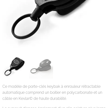
Ce modèle de porte-clés keybak à enrouleur rétractable
automatique comprend un boitier en polycarbonate et un
câble en Kevlar© de haute durabilité.