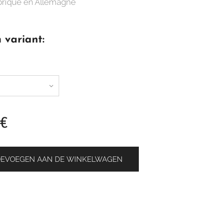
briqué en Allemagne
 variant:
€
OEVOEGEN AAN DE WINKELWAGEN