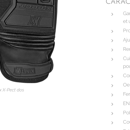
CARAC
Gan
et 
Pro
Aj
Ren
x X-Pect paume
Cui
po
Com
Oei
-Pect face avant
xx X-Pect dos
Fe
EN
Po
Cou