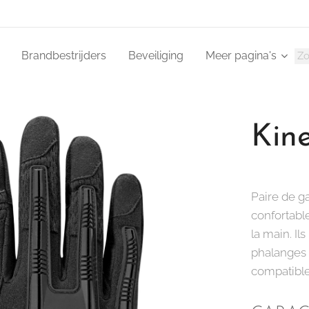
Brandbestrijders
Beveiliging
Meer pagina's
Kine
Paire de ga
confortabl
la main. I
phalanges 
compatibles