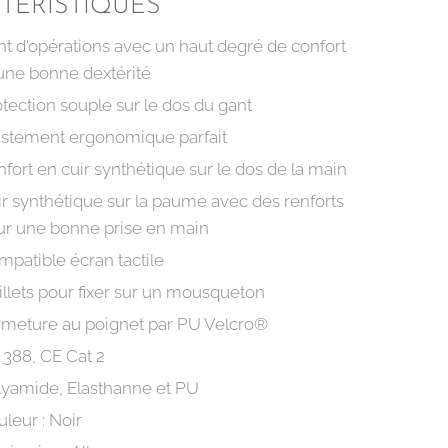
TÉRISTIQUES
t d'opérations avec un haut degré de confort
une bonne dextérité
tection souple sur le dos du gant
ustement ergonomique parfait
fort en cuir synthétique sur le dos de la main
r synthétique sur la paume avec des renforts
ur une bonne prise en main
patible écran tactile
llets pour fixer sur un mousqueton
rmeture au poignet par PU Velcro®
 388, CE Cat 2
lyamide, Elasthanne et PU
leur : Noir