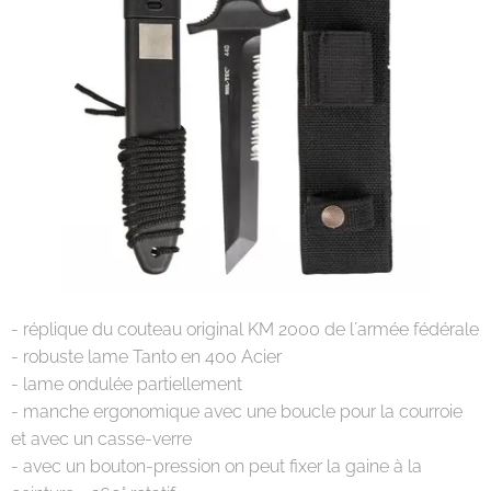
- réplique du couteau original KM 2000 de l´armée fédérale
- robuste lame Tanto en 400 Acier
- lame ondulée partiellement
- manche ergonomique avec une boucle pour la courroie
et avec un casse-verre
- avec un bouton-pression on peut fixer la gaine à la