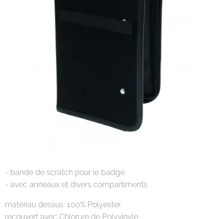
- bande de scratch pour le badge
- avec anneaux et divers compartiments
matériau dessus: 100% Polyester
recouvert avec Chlorure de Polyvinyle