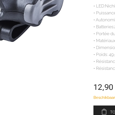
• LED:Nic
• Puissanc
• Autonomi
• Batteries
• Portée d
• Matériaux
• Dimensi
• Poids: 49
• Résistanc
• Résistanc
12,90
Beschikbaar
T