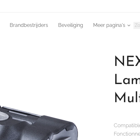
Brandbestrijders
Beveiliging
Meer pagina's
NEX
Lam
Mult
Compatibl
Fonctionne