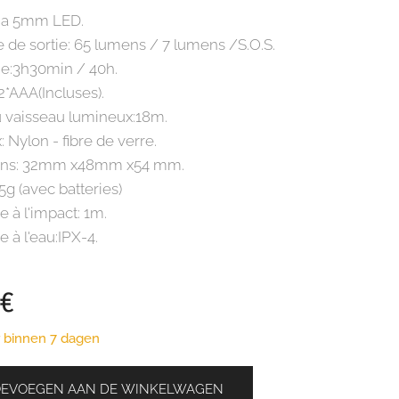
hia 5mm LED.
e de sortie: 65 lumens / 7 lumens /S.O.S.
e:3h30min / 40h.
:2*AAA(Incluses).
u vaisseau lumineux:18m.
: Nylon - fibre de verre.
ons: 32mm x48mm x54 mm.
.5g (avec batteries)
e à l'impact: 1m.
e à l'eau:IPX-4.
€
 binnen 7 dagen
OEVOEGEN AAN DE WINKELWAGEN