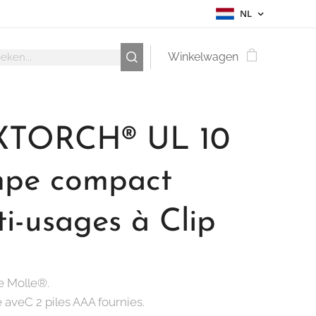
NL
Winkelwagen
TORCH® UL 10
pe compact
i-usages à Clip
e Molle®.
 aveC 2 piles AAA fournies.