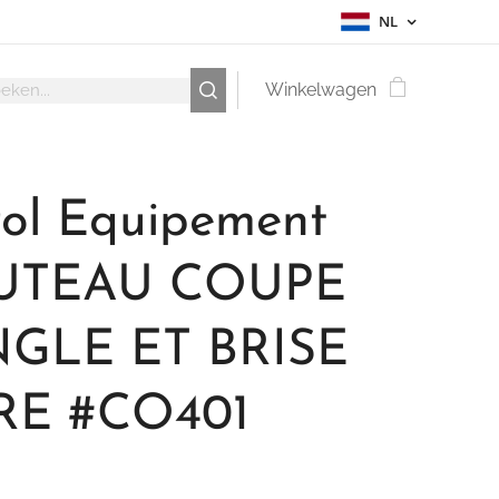
NL
Winkelwagen
rol Equipement
UTEAU COUPE
GLE ET BRISE
RE #CO401