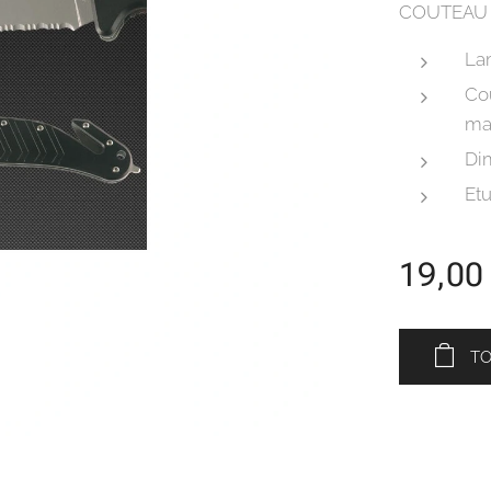
COUTEAU 
La
Cou
ma
Di
Etu
19,00
T