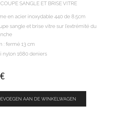
COUPE SANGLE ET BRISE VITRE
me en acier inoxydable 440 de 8.5cm
pe sangle et brise vitre sur l'extrémité du
nche
m : fermé 13 cm
i nylon 1680 deniers
€
OEVOEGEN AAN DE WINKELWAGEN