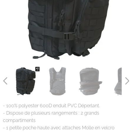
- 100% polyester 600D enduit PVC Déperlant.
- Dispose de plusieurs rangements : 2 grands
compartiments
- 1 petite poche haute avec attaches Molle en velcro