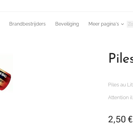
Brandbestrijders
Beveiliging
Meer pagina's
Pil
Piles au L
Attention i
2,50
€