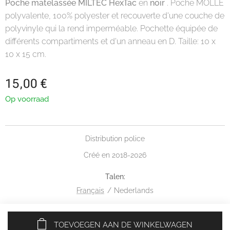
Poche matelassée MILTEC HexTac
en
noir
. Poche MOLLE
polyvalente, 100% polyester et recouverte d'une couche de
polyvinyle qui la rend imperméable. Pochette équipée de
différents compartiments et d'un anneau en D. Taille: 10 x
10 x 15 cm.
15,00
€
Op voorraad
Distribution police
Créé en 2018-2026
Talen
Français
Nederlands
TOEVOEGEN AAN DE WINKELWAGEN