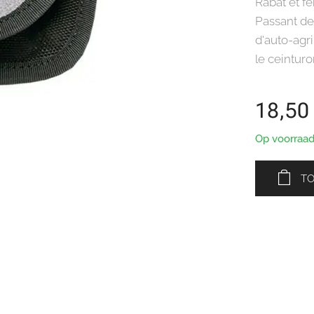
Rabat et f
Passant de
d'auto-agri
le ceintur
18,50
Op voorraa
T