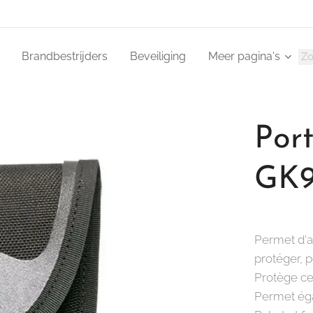
Brandbestrijders
Beveiliging
Meer pagina's
Port
GK9
Permet d'a
protéger, p
Protège ces
Permet éga