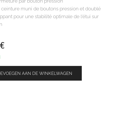
ermeture par bouton pression
 ceinture muni de boutons pression et doublé
ppant pour une stabilité optimale de l'étui sur
on
€
d
OEVOEGEN AAN DE WINKELWAGEN