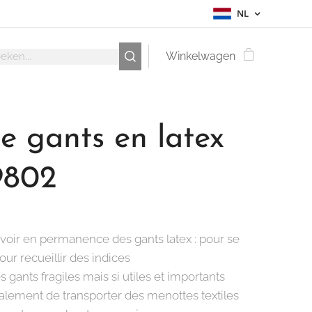
NL
Winkelwagen
e gants en latex
802
voir en permanence des gants latex : pour se
our recueillir des indices
 gants fragiles mais si utiles et importants
lement de transporter des menottes textiles