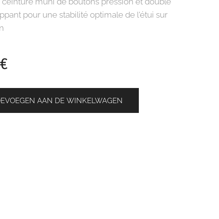
 ceinture muni de boutons pression et doublé
ppant pour une stabilité optimale de l'étui sur
on
€
OEVOEGEN AAN DE WINKELWAGEN