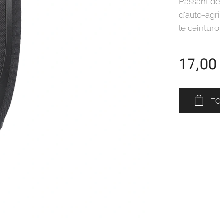
Passant de
d'auto-agri
le ceintur
17,00
T