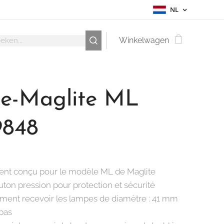
NL
Winkelwagen
te-Maglite ML
848
ent conçu pour le modèle ML de Maglite
uton pression pour protection et sécurité
ment recevoir les lampes de diamètre : 41 mm
bas