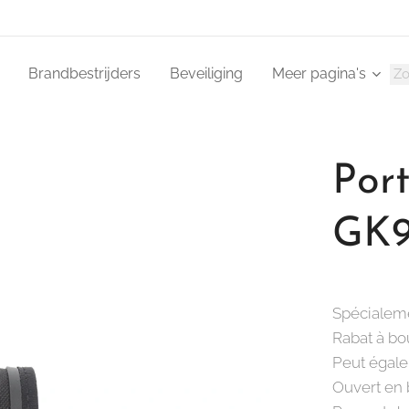
Brandbestrijders
Beveiliging
Meer pagina's
Por
GK9
Spécialem
Rabat à bo
Peut égale
Ouvert en 