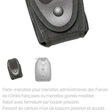
Porte-menottes pour menottes administratives des Forces
de l'Ordre françaises ou menottes grands modèles
Rabat avec fermeture par bouton pression.
Passant de ceinture muni de boutons pression et doublé