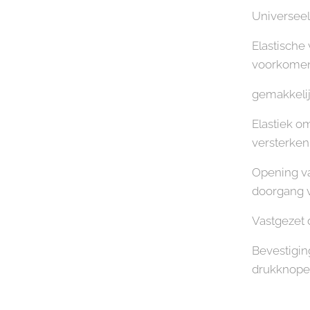
Universeel
Elastische
voorkomen 
gemakkeli
Elastiek o
versterken
Opening va
doorgang v
Vastgezet 
Bevestigi
drukknop