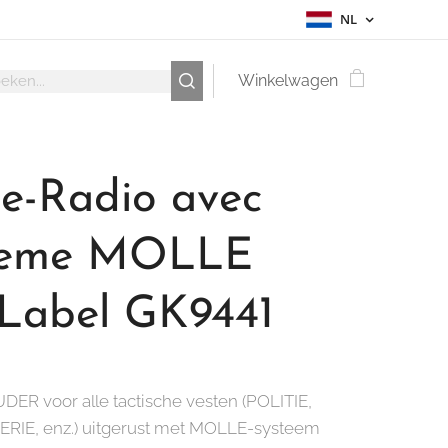
NL
Winkelwagen
te-Radio avec
teme MOLLE
Label GK9441
R voor alle tactische vesten (POLITIE,
IE, enz.) uitgerust met MOLLE-systeem