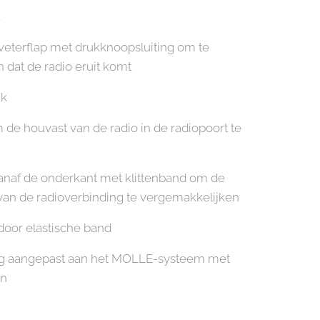
 veterflap met drukknoopsluiting om te
dat de radio eruit komt
jk
m de houvast van de radio in de radiopoort te
naf de onderkant met klittenband om de
an de radioverbinding te vergemakkelijken
door elastische band
ng aangepast aan het MOLLE-systeem met
en