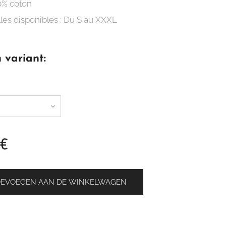
0% coton
lles disponibles : Du S au XXXL
 variant:
€
OEVOEGEN AAN DE WINKELWAGEN