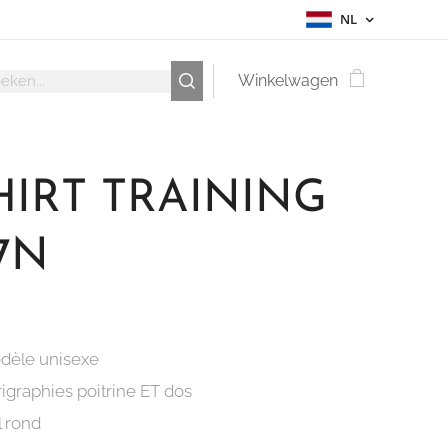
NL
Winkelwagen
HIRT TRAINING
7N
dèle unisexe
igraphies poitrine ET dos
l rond