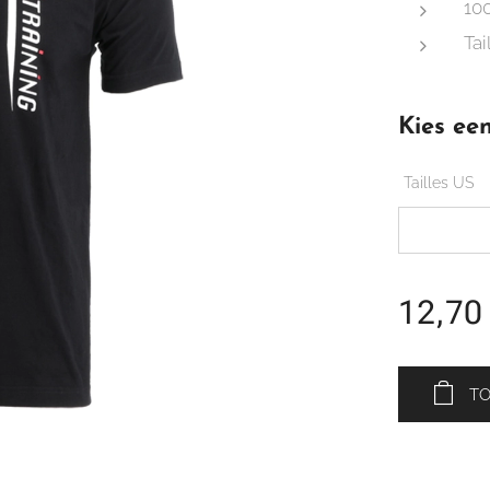
10
Tai
Kies een
Tailles US
12,70
T