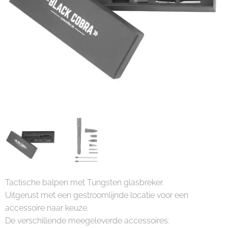
Tactische balpen met Tungsten glasbreker.
Uitgerust met een gestroomlijnde locatie voor een
accessoire naar keuze.
De verschillende meegeleverde accessoires: