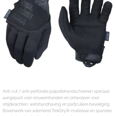
Anti-cut / anti-perforatie palpatiehandschoenen speciaal
aangepast voor vrouwenhanden en ontworpen voor
strijdkrachten, wetshandhaving en particuliere beveiliging
Bovenwerk van ademend TrekDry®-materiaal en spandex