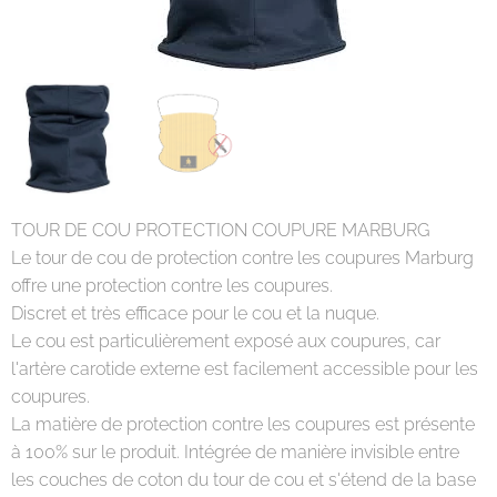
TOUR DE COU PROTECTION COUPURE MARBURG
Le tour de cou de protection contre les coupures Marburg
offre une protection contre les coupures.
Discret et très efficace pour le cou et la nuque.
Le cou est particulièrement exposé aux coupures, car
l'artère carotide externe est facilement accessible pour les
coupures.
La matière de protection contre les coupures est présente
à 100% sur le produit. Intégrée de manière invisible entre
les couches de coton du tour de cou et s'étend de la base