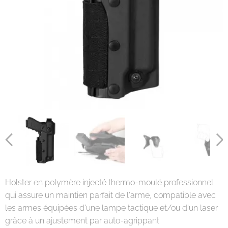
Holster en polymère injecté thermo-moulé professionnel
qui assure un maintien parfait de l'arme, compatible avec
les armes équipées d'une lampe tactique et/ou d'un laser
grâce à un ajustement par auto-agrippant