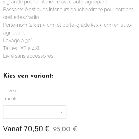
1 grande poche intérieure avec auto-agrippant
Passants élastiqués intérieurs gauche/droite pour cordons
oreillettes/radio
Porte-nom (2 x 11,5 cm) et porte-grade (5 x 5 cm) en auto-
agrippant
Lavage à 30°
Tailles : XS à 4XL
Livré sans accessoires
Kies een variant:
Vete
ments
Vanaf
70,50
€
95,00
€